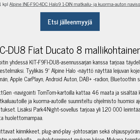
1 kpl
Alpine INE-F904DC Halo9 1-DIN matkailu- ja kuorma-auton naviso
Etsi jälleenmyyjä
-DU8 Fiat Ducato 8 mallikohtainen 
itin yhdessä KIT-F9FI-DU8-asennussarjan kanssa tarjoaa täydelli
ärjestelmäksi. Tyylikäs 9” Alpine Halo -näyttö näyttää leijuvan koje
män, Apple CarPlayn, Android Auton, DAB+ -radion, Bluetoothin 
tGen -navigointi TomTom-kartoilla kattaa 46 maata ja sisält
tkailuautoille ja kuorma-autoille suunniteltu ohjelmisto huomioi a
oitukset. Lisäksi Park4Night-sovellus tarjoaa yli 120 000 leirintä
sta huolettomampaa.
ittavat kiinnikkeet, plug-and-play -johtosarjan sekä ohjauspyörän 
atin painikkeilla – puhelutoiminnot mukaan lukien. Mukana toimit