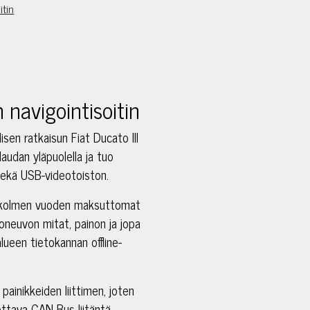
itin
navigointisoitin
sen ratkaisun Fiat Ducato III
laudan yläpuolella ja tuo
sekä USB-videotoiston.
ää kolmen vuoden maksuttomat
joneuvon mitat, painon ja jopa
alueen tietokannan offline-
painikkeiden liittimen, joten
ettava CAN-Bus-liitäntä