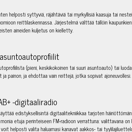
kuten helposti syttyviä, räjähtäviä tai myrkyllisiä kaasuja tai neste
huomioon reittilaskennassa. Järjestelmä välttää tällöin kaupunkien
eisten aineiden kuljetus on kielletty.
asuntoautoprofiilit
oprofiilista (pieni, keskikokoinen tai suuri asuntoauto) tai luoda o
ja painon, ja ehdottaa vain reittejä, jotka sopivat ajoneuvollesi.
B+ -digitaaliradio
äyttää edistyksellisintä digitaalitekniikkaa tarjoten häiriöttömän
monia etuja perinteiseen FM-radioon verrattuna: valittavana on l
voit helposti valita haluamasi kanavat aakkos- tai tyylilajiluett