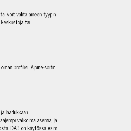
itä, voit valita aineen tyypin
 keskustoja tai
man profiilisi. Alpine-soitin
 ja laadukkaan
aajempi valikoima asemia, ja
elosta. DAB on käytössä esim.