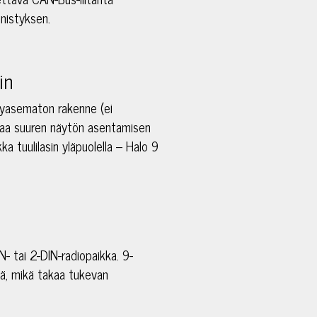
nnistyksen.
in
yasematon rakenne (ei
staa suuren näytön asentamisen
a tuulilasin yläpuolella – Halo 9
- tai 2-DIN-radiopaikka. 9-
lä, mikä takaa tukevan