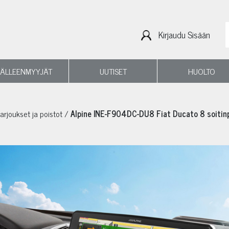
Kirjaudu Sisään
JÄLLEENMYYJÄT
UUTISET
HUOLTO
tarjoukset ja poistot
/
Alpine INE-F904DC-DU8 Fiat Ducato 8 soitin