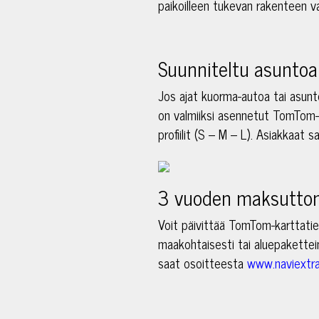
paikoilleen tukevan rakenteen v
Suunniteltu asuntoau
Jos ajat kuorma-autoa tai asunt
on valmiiksi asennetut TomTom-
profiilit (S – M – L). Asiakkaat
3 vuoden maksuttom
Voit päivittää TomTom-karttati
maakohtaisesti tai aluepakettein
saat osoitteesta
www.naviextra