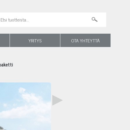
YRITYS
OTA YHTEYTTÄ
paketti
▶