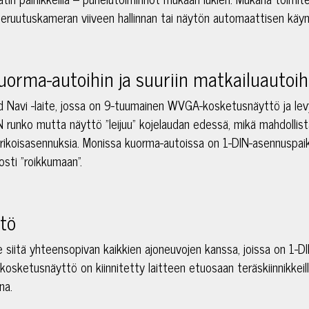
 peruutuskameran viiveen hallinnan tai näytön automaattisen käy
uorma-autoihin ja suuriin matkailuautoih
avi -laite, jossa on 9-tuumainen WVGA-kosketusnäyttö ja lev
 runko mutta näyttö "leijuu" kojelaudan edessä, mikä mahdolli
erikoisasennuksia. Monissa kuorma-autoissa on 1-DIN-asennuspaikk
sti "roikkumaan".
ttö
iitä yhteensopivan kaikkien ajoneuvojen kanssa, joissa on 1-DIN
kosketusnäyttö on kiinnitetty laitteen etuosaan teräskiinnikkeil
na.