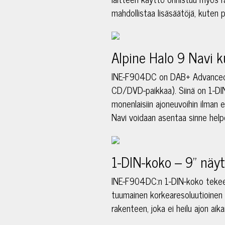
mahdollistaa lisäsäätöjä, kuten
Alpine Halo 9 Navi k
INE-F904DC on DAB+ Advanced N
CD/DVD-paikkaa). Siinä on 1-DIN
monenlaisiin ajoneuvoihin ilman 
Navi voidaan asentaa sinne helpo
1-DIN-koko – 9" näy
INE-F904DC:n 1-DIN-koko tekee s
tuumainen korkearesoluutioinen 
rakenteen, joka ei heilu ajon aika