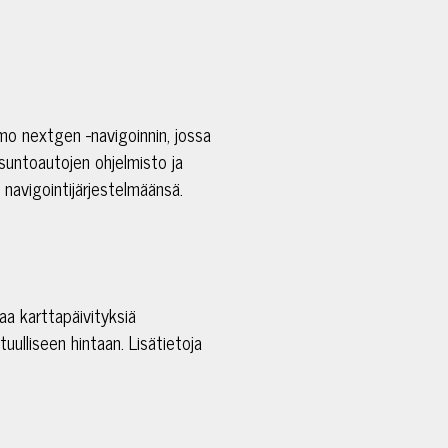
mo nextgen -navigoinnin, jossa
suntoautojen ohjelmisto ja
 navigointijärjestelmäänsä.
a karttapäivityksiä
uulliseen hintaan. Lisätietoja