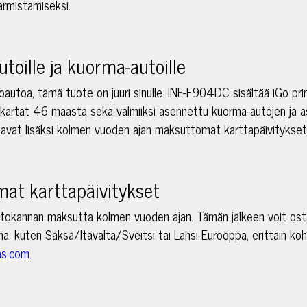
armistamiseksi.
toille ja kuorma-autoille
oautoa, tämä tuote on juuri sinulle. INE-F904DC sisältää iGo pri
kartat 46 maasta sekä valmiiksi asennettu kuorma-autojen ja a
 saavat lisäksi kolmen vuoden ajan maksuttomat karttapäivitykset
at karttapäivitykset
etokannan maksutta kolmen vuoden ajan. Tämän jälkeen voit osta
a, kuten Saksa/Itävalta/Sveitsi tai Länsi-Eurooppa, erittäin koht
s.com.