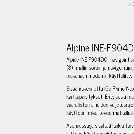
Alpine INE-F904DC
Alpine INE-F904DC -navigointiso
(8) -mallin soitin- ja navigointij
mukanaan modernin käyttöliitty
Sisäänrakennettu iGo Primo Nex
karttapäivitykset. Erityisesti ma
vaarallisten aineiden kuljetusraj
käyttöön, mikä tekee matkailu
Asennussarja sisältää kaikki tarv
laitteen käyttö onnistuu myös r