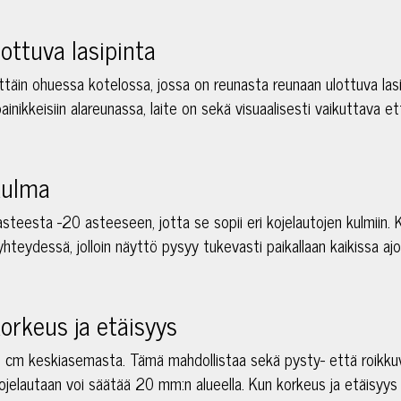
ottuva lasipinta
täin ohuessa kotelossa, jossa on reunasta reunaan ulottuva lasip
inikkeisiin alareunassa, laite on sekä visuaalisesti vaikuttava 
kulma
teesta -20 asteeseen, jotta se sopii eri kojelautojen kulmiin. 
yhteydessä, jolloin näyttö pysyy tukevasti paikallaan kaikissa ajo
orkeus ja etäisyys
 cm keskiasemasta. Tämä mahdollistaa sekä pysty- että roikk
kojelautaan voi säätää 20 mm:n alueella. Kun korkeus ja etäisyys 