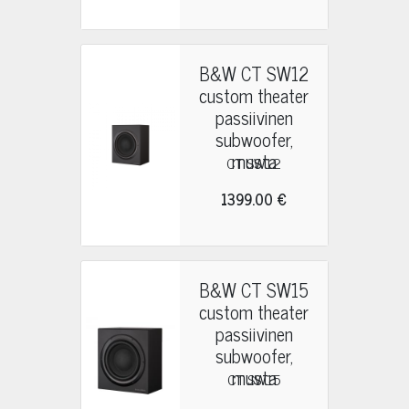
B&W CT SW12
custom theater
passiivinen
subwoofer,
musta
CT SW12
1399.00 €
B&W CT SW15
custom theater
passiivinen
subwoofer,
musta
CT SW15