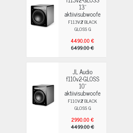
13"
aktiivisubwoofe
r
F113V2 BLACK
GLOSS G
4490.00 €
6499.00 €
JL Audio
f110v2-GLOSS
10"
aktiivisubwoofe
r
F110V2 BLACK
GLOSS G
2990.00 €
4499.00 €