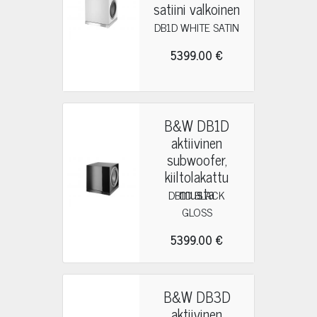
satiini valkoinen
DB1D WHITE SATIN
5399.00 €
B&W DB1D
aktiivinen
subwoofer,
kiiltolakattu
musta
DB1D BLACK
GLOSS
5399.00 €
B&W DB3D
aktiivinen