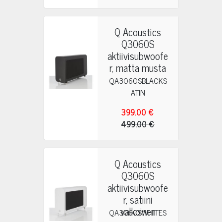
Q Acoustics
Q3060S
aktiivisubwoofe
r, matta musta
QA3060SBLACKS
ATIN
399.00 €
499.00 €
Q Acoustics
Q3060S
aktiivisubwoofe
r, satiini
valkoinen
QA3060SWHITES