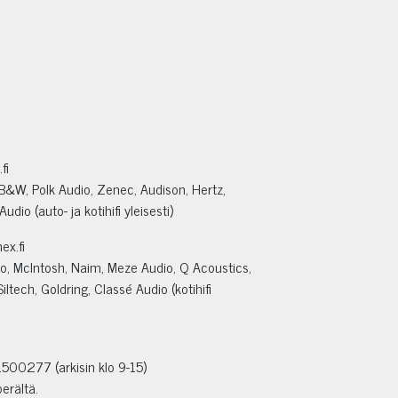
fi
 B&W, Polk Audio, Zenec, Audison, Hertz,
dio (auto- ja kotihifi yleisesti)
x.fi
io, McIntosh, Naim, Meze Audio, Q Acoustics,
ltech, Goldring, Classé Audio (kotihifi
500277 (arkisin klo 9-15)
erältä.