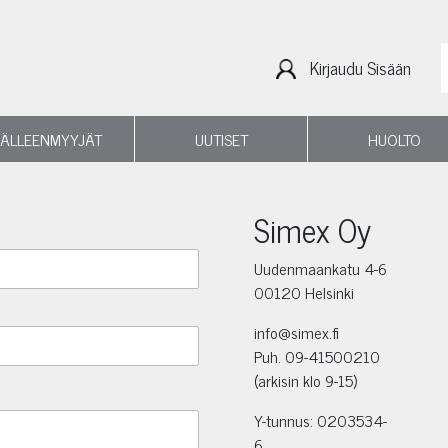
Kirjaudu Sisään
JÄLLEENMYYJÄT
UUTISET
HUOLTO
Simex Oy
Uudenmaankatu 4-6
00120 Helsinki
info@simex.fi
Puh. 09-41500210
(arkisin klo 9-15)
Y-tunnus: 0203534-
6