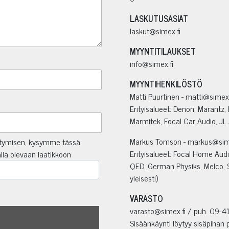
LASKUTUSASIAT
laskut@simex.fi
MYYNTITILAUKSET
info@simex.fi
MYYNTIHENKILÖSTÖ
Matti Puurtinen - matti@simex.
Erityisalueet: Denon, Marantz,
Marmitek, Focal Car Audio, JL Au
Markus Tomson - markus@sime
itymisen, kysymme tässä
Erityisalueet: Focal Home Aud
lla olevaan laatikkoon
QED, German Physiks, Melco, Si
yleisesti)
VARASTO
varasto@simex.fi / puh. 09-41
Sisäänkäynti löytyy sisäpihan p