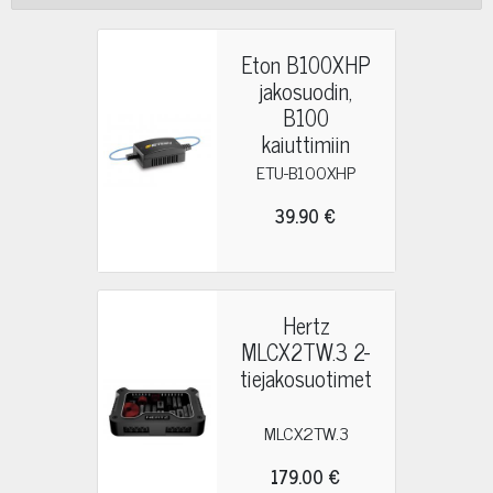
Eton B100XHP
jakosuodin,
B100
kaiuttimiin
ETU-B100XHP
39.90 €
Hertz
MLCX2TW.3 2-
tiejakosuotimet
MLCX2TW.3
179.00 €