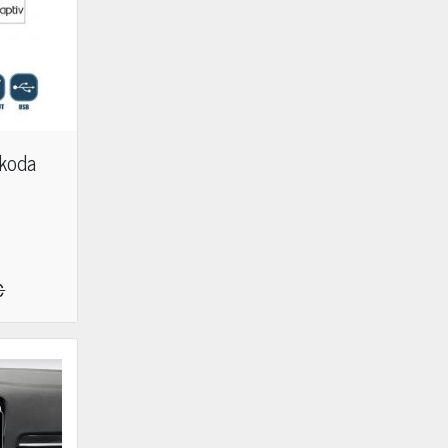
koda
€