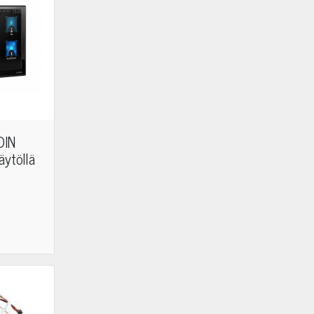
DIN
äytöllä