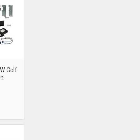
VW Golf
en