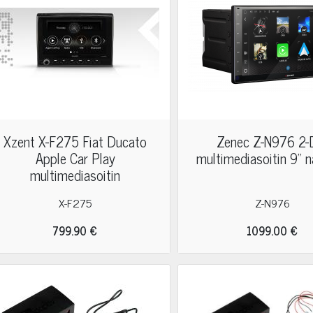
Xzent X-F275 Fiat Ducato
Zenec Z-N976 2-
Apple Car Play
multimediasoitin 9" n
multimediasoitin
X-F275
Z-N976
799.90 €
1099.00 €