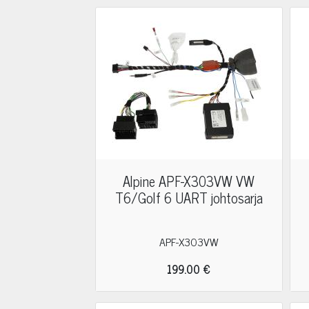
Alpine APF-X303VW VW
T6/Golf 6 UART johtosarja
APF-X303VW
199.00 €