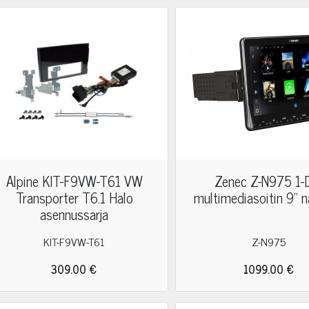
Alpine KIT-F9VW-T61 VW
Zenec Z-N975 1-
Transporter T6.1 Halo
multimediasoitin 9" n
asennussarja
KIT-F9VW-T61
Z-N975
309.00 €
1099.00 €