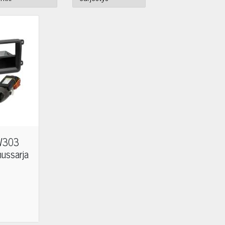
VW303
nussarja