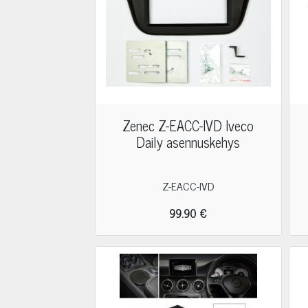
Zenec Z-EACC-IVD Iveco
Daily asennuskehys
Z-EACC-IVD
99.90 €