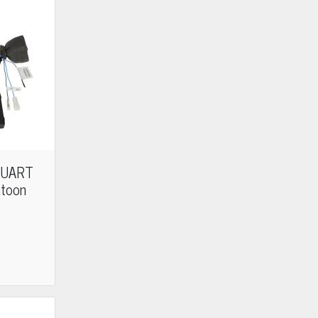
 UART
atoon