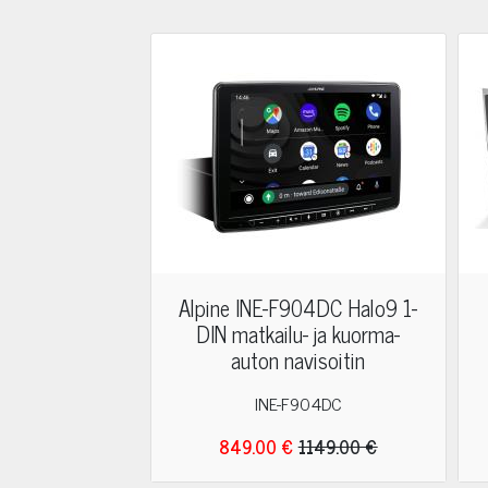
Alpine INE-F904DC Halo9 1-
DIN matkailu- ja kuorma-
auton navisoitin
INE-F904DC
849.00 €
1149.00 €