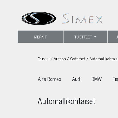
MERKIT
TUOTTEET
Etusivu
/
Autoon
/
Soittimet
/
Automallikohtais
Alfa Romeo
Audi
BMW
Fi
Automallikohtaiset