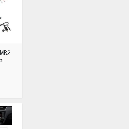
M-MB2
ri