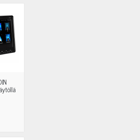
DIN
äytöllä