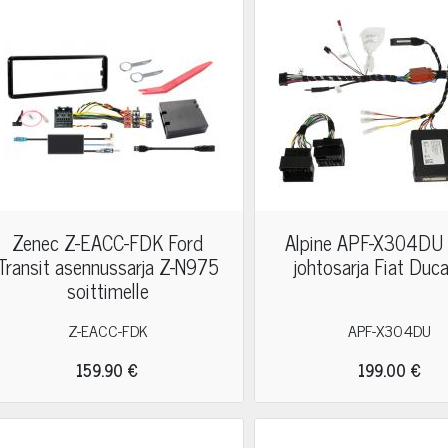
Zenec Z-EACC-FDK Ford
Alpine APF-X304DU
Transit asennussarja Z-N975
johtosarja Fiat Duc
soittimelle
Z-EACC-FDK
APF-X304DU
159.90 €
199.00 €