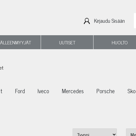
Kirjaudu Sisään
JÄLLEENMYYJÄT
UUTISET
HUOLTO
et
at
Ford
Iveco
Mercedes
Porsche
Sko