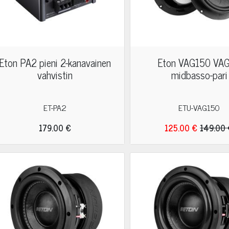
Eton PA2 pieni 2-kanavainen
Eton VAG150 VAG
vahvistin
midbasso-pari
ET-PA2
ETU-VAG150
179.00 €
125.00 €
149.00