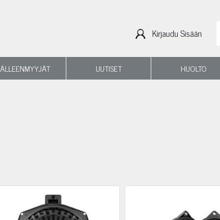
Kirjaudu Sisään
JÄLLEENMYYJÄT
UUTISET
HUOLTO