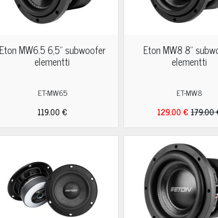
Eton MW6.5 6,5" subwoofer
Eton MW8 8" subw
elementti
elementti
ET-MW65
ET-MW8
119.00 €
129.00 €
179.00