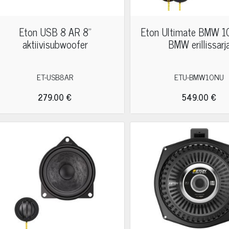
Eton USB 8 AR 8"
Eton Ultimate BMW 1
aktiivisubwoofer
BMW erillissarj
ET-USB8AR
ETU-BMW10NU
279.00 €
549.00 €