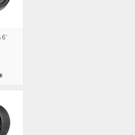
 6"
 €