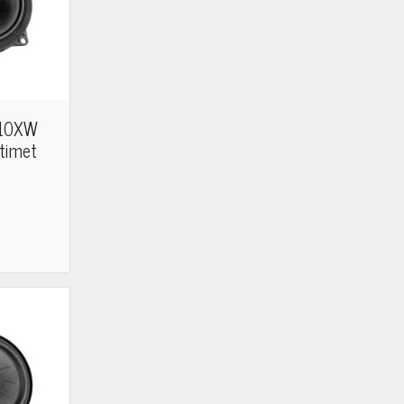
W10XW
timet