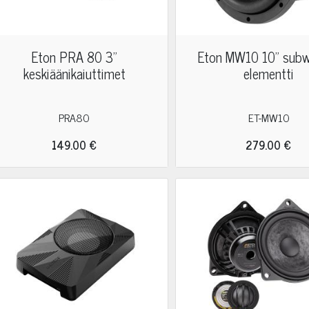
Eton PRA 80 3"
Eton MW10 10" sub
keskiäänikaiuttimet
elementti
PRA80
ET-MW10
149.00 €
279.00 €