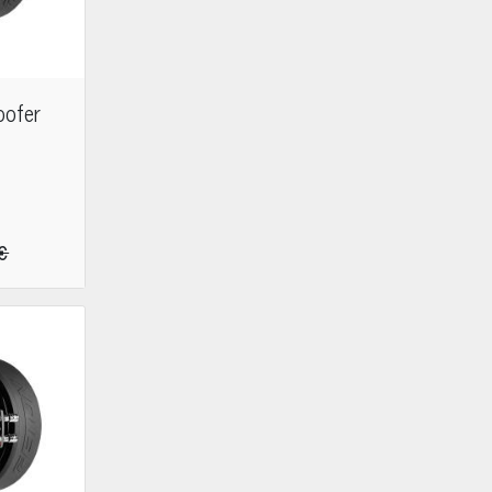
oofer
 €